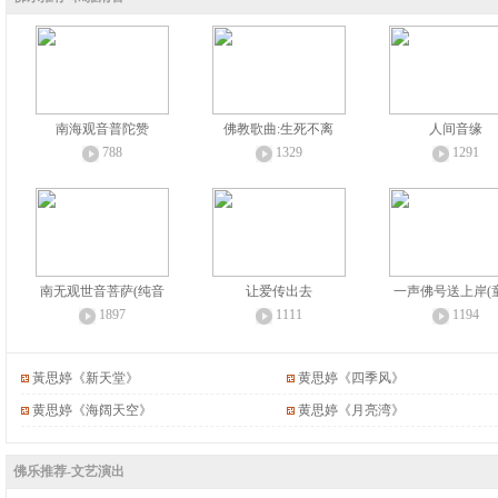
南海观音普陀赞
佛教歌曲:生死不离
人间音缘
788
1329
1291
南无观世音菩萨(纯音
让爱传出去
一声佛号送上岸(
1897
1111
1194
黃思婷《新天堂》
黄思婷《四季风》
黄思婷《海阔天空》
黄思婷《月亮湾》
佛乐推荐-文艺演出