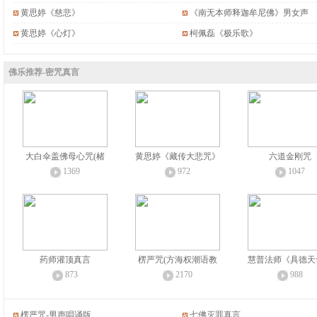
黄思婷《慈悲》
《南无本师释迦牟尼佛》男女声
黄思婷《心灯》
柯佩磊《极乐歌》
佛乐推荐-密咒真言
大白伞盖佛母心咒(楮
黄思婷《藏传大悲咒》
六道金刚咒
1369
972
1047
药师灌顶真言
楞严咒(方海权潮语教
慧普法师《具德天
873
2170
988
楞严咒-男声唱诵版
七佛灭罪真言