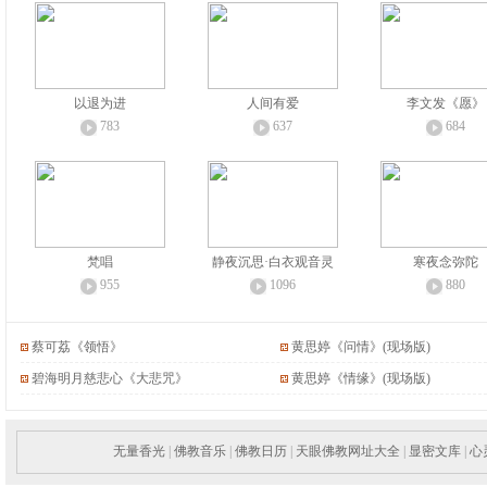
以退为进
人间有爱
李文发《愿》
783
637
684
梵唱
静夜沉思·白衣观音灵
寒夜念弥陀
955
1096
880
蔡可荔《领悟》
黄思婷《问情》(现场版)
碧海明月慈悲心《大悲咒》
黄思婷《情缘》(现场版)
无量香光
|
佛教音乐
|
佛教日历
|
天眼佛教网址大全
|
显密文库
|
心