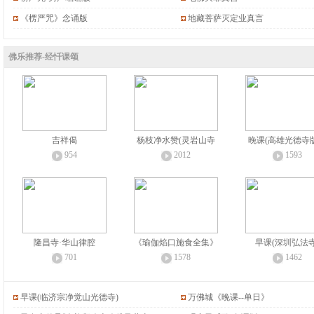
《楞严咒》念诵版
地藏菩萨灭定业真言
佛乐推荐-经忏课颂
吉祥偈
杨枝净水赞(灵岩山寺
晚课(高雄光德寺
954
2012
1593
隆昌寺·华山律腔
《瑜伽焰口施食全集》
早课(深圳弘法寺
701
1578
1462
早课(临济宗净觉山光德寺)
万佛城《晚课--单日》