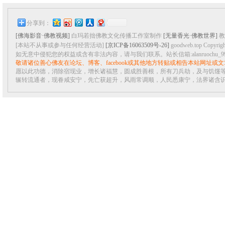
分享到：
[佛海影音·佛教视频]
白玛若拙佛教文化传播工作室制作
[无量香光·佛教世界]
教
[本站不从事或参与任何经营活动]
[京ICP备16063509号-26]
goodweb.top Copyrigh
如无意中侵犯您的权益或含有非法内容，请与我们联系。站长信箱:alanruochu_99@1
敬请诸位善心佛友在论坛、博客、facebook或其他地方转贴或相告本站网址或
愿以此功德，消除宿现业，增长诸福慧，圆成胜善根，所有刀兵劫，及与饥馑
辗转流通者，现眷咸安宁，先亡获超升，风雨常调顺，人民悉康宁，法界诸含