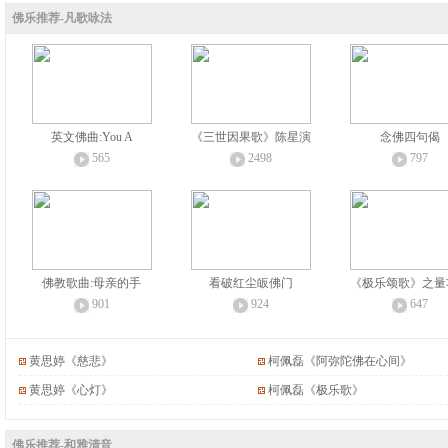
佛乐推荐-凡歌咏法
英文佛曲:You A
《三世因果歌》陈星演
念佛四句偈
565
2498
797
佛教歌曲:母亲的手
看破红尘皈佛门
《极乐颂歌》之量
901
924
647
黄思婷《慈悲》
柯佩磊《阿弥陀佛在心间》
黄思婷《心灯》
柯佩磊《极乐歌》
佛乐推荐-和雅清音