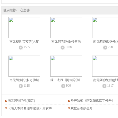
佛乐推荐-一心念佛
南无观世音菩萨(六度
南无阿弥陀佛(传喜法
南无药师佛圣号(
1535
1078
798
南无阿弥陀佛(万佛城
耀一法师《阿弥陀佛》
南无阿弥陀佛(妙
1118
960
1317
南无阿弥陀佛(藏音)
圣严法师《阿弥陀佛四字佛号》
《南无本师释迦牟尼佛》男女声
观世音菩萨圣号