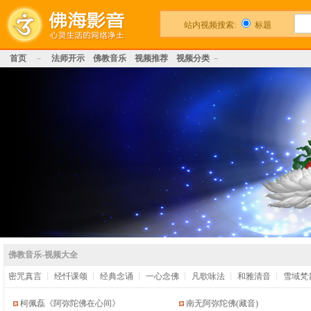
站内视频搜索:
标题
首页
－
法师开示
佛教音乐
视频推荐
视频分类
－
佛教音乐-视频大全
密咒真言
┊
经忏课颂
┊
经典念诵
┊
一心念佛
┊
凡歌咏法
┊
和雅清音
┊
雪域梵
柯佩磊《阿弥陀佛在心间》
南无阿弥陀佛(藏音)