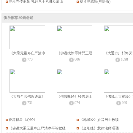
灵泉寺传承版-礼拜八十八佛及蒙山
观音灵感歌(粤语版)
佛乐推荐-经典念诵
《大乘无量寿庄严清净
《佛说拔除罪障咒王经
《大通方广忏悔灭
773
806
1098
《大势至念佛圆通章》
《僧伽吒经》聆志居士
《佛说五大施经》
731
974
669
香港群星《心经》
《地藏经》妙音居士教读
《佛说大乘无量寿庄严清净平等觉经
《金刚经》慧律法师唱诵